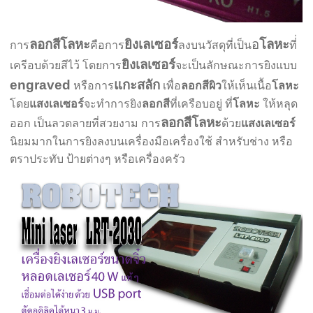
ลอกสีโลหะ
ยิงเลเซอร์
อ
โลหะ
การ
คือการ
ลงบนวัสดุที่เป็น
ที่่
ยิงเลเซอร์
เครีอบด้วยสีไว้ โดยการ
จะเป็นลักษณะการยิงแบบ
engraved
แกะสลัก
หรือการ
เพื่อ
ลอกสีผิว
ให้เห็นเนื้อ
โลหะ
โดย
แสงเลเซอร์
จะทำการยิง
ลอกสี
ที่เครือบอยู่ ที่
โลหะ
ให้หลุด
ลอกสีโลหะ
ออก เป็นลวดลายที่สวยงาม การ
ด้วย
แสงเลเซอร์
นิยมมากในการยิงลงบนเครื่องมือเครื่องใช้ สำหรับช่าง หรือ
ตราประทับ ป้ายต่างๆ หรือเครื่องครัว