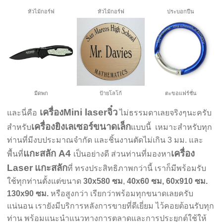
หัวไม้กอร์ฟ
หัวไม้กอร์ฟ
ประบอกปืน
มีดพก
ป้ายโลโก้
ตะขอแฟร์ชั่น
เครื่องMini laserจิ๋ว
และนี่คือ
ไม่ธรรมดาเลยจริงๆนะครับ
เครื่องยิงเลเซอร์ขนาดเล็ก
สำหรับ
แบบนี้ เหมาะสำหรับทุก
ท่านที่มีงบประมาณจำกัด และชิ้นงานตัดไม่เกิน 3 มม. และ
แกะสลัก A4
เครื่อง
พื้นที่
เป็นอย่างดี ส่วนท่านที่มองหา
Laser
แกะสลัก
ที่ ทรงประสิทธิภาพกว่านี้ เราก็มีพร้อมรับ
ใช้ทุกท่านตั้งแต่ขนาด
30x580 ซม
,
40x60 ซม, 60x910 ซม.
130x90 ซม.
หรือสูงกว่า เรียกว่าพร้อมทุกขนาดเลยครับ
แน่นอน เรายังมีบริการหลังการขายที่ดีเยี่ยม ไว้คอยต้อนรับทุก
ท่าน พร้อมแนะนำแนวทางการตลาดและการประยุกต์ใช้ให้