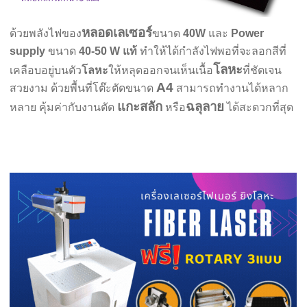
หลอดเลเซอร์
ด้วยพลังไฟของ
ขนาด
40W
และ
Power
supply
ขนาด
40-50 W แท้
ทำให้ได้กำลังไฟพอที่จะลอกสีที่
โลหะ
เคลือบอยู่บนตัว
โลหะ
ให้หลุดออกจนเห็นเนื้อ
ที่ชัดเจน
A4
สวยงาม ด้วยพื้นที่โต๊ะตัดขนาด
สามารถทำงานได้หลาก
แกะสลัก
ฉลุลาย
หลาย คุ้มค่ากับงานตัด
หรือ
ได้สะดวกที่สุด