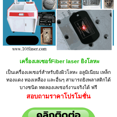
เครื่องเลเซอร์Fiber laser ยิงโลหะ
เป็นเครื่องเลเซอร์สำหรับยิงผิวโลหะ อลูมิเนียม เหล็ก
ทองแดง ทองเหลือง และอื่นๆ สามารถยิงพลาสติกได้
บางชนิด ทดลองเลเซอร์งานจริงได้ ฟรี
สอบถามราคาโปรโมชั่น