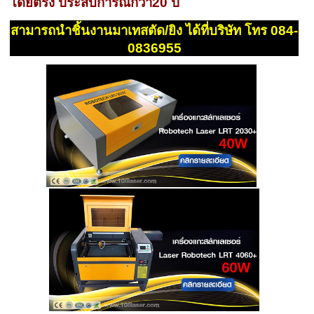
โดยตรง ประสบการณ์กว่า20 ปี
สามารถนำชิ้นงานมาเทสตัด/ยิง ได้ที่บริษัท โทร 084-
0836955