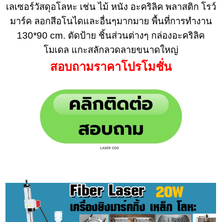
เลเซอร์วัสดุอโลหะ เช่น ไม้ หนัง อะคริลิค พลาสติก โรว์
มาร์ค ลอกสีอโนไดและอื่นๆมากมาย พื้นที่การทำงาน
130*90 cm. ตัดป้าย ชิ้นส่วนต่างๆ กล่องอะคริลิค
โมเดล แกะสลักลวดลายขนาดใหญ่
สอบถามราคาโปรโมชั่น