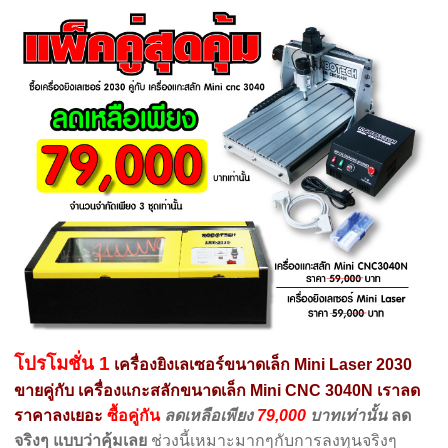
โปรโมชั่น 1
เครื่องยิงเลเซอร์ขนาดเล็ก Mini Laser 2030
ขายคู่กับ เครื่องแกะสลักขนาดเล็ก Mini CNC 3040N เราลด
ราคาลงเยอะ
ซื้อคู่กัน
ลดเหลือเพียง
79,000
บาทเท่านั้น
ลด
จริงๆ แบบว่าคุ้มเลย
ช่วงนี้เหมาะมากๆกับการลงทุนจริงๆ