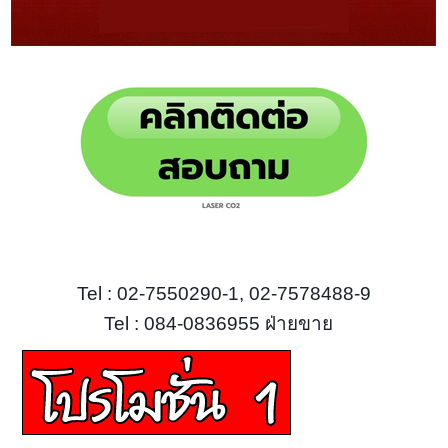
Tel : 02-7550290-1, 02-7578488-9
Tel : 084-0836955 ฝ่ายขาย  