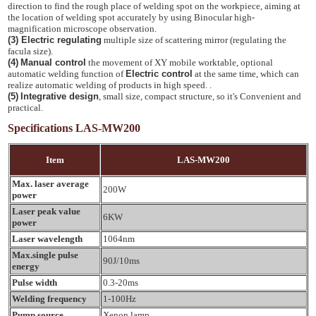
direction to find the rough place of welding spot on the workpiece, aiming at
the location of welding spot accurately by using Binocular high-
magnification microscope observation.
(3) Electric regulating
multiple size of scattering mirror (regulating the
facula size).
(4)
Manual control
the movement of XY mobile worktable, optional
automatic welding function of
Electric control
at the same time, which can
realize automatic welding of products in high speed. .
(5)
Integrative design
, small size, compact structure, so it's Convenient and
practical.
Specifications LAS-MW200
Item
LAS-MW200
Max. laser average
200W
power
Laser peak value
6KW
power
Laser wavelength
1064nm
Max.single pulse
90J/10ms
energy
Pulse width
0.3-20ms
Welding frequency
1-100Hz
Pump source
Xenon lamp