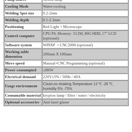
Cooling Mode
Water-cooling
Welding Spot size
0.2-2mm
Welding depth
0.1-2.3mm
Positioning
Red Light + Microscope
CPU:P4, Memory: 512M, 80G HDD, 17" LCD
Control computer
(optional)
Software system
WINXP + CNC2000 (optional)
Working table
200mm X 100mm
dimension
Move speed
Manual+CNC Programming (optional)
Power consumpted
≤6KW
Electrical demand
220V±5% / 50Hz / 40A
Clean,no shaking,Temperature 13
℃ -28 ℃,
Usage environment
humidity 5% -75%
Consumable material
krypton lamp / filter / water / electricity
Optional accessories
Anti-laser glasse