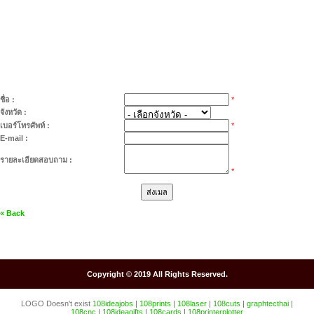
ชื่อ :
*
จังหวัด :
เบอร์โทรศัพท์ :
*
E-mail :
รายละเอียดสอบถาม :
*
« Back
Copyright © 2019 All Rights Reserved.
LOGO Doesn't exist
108ideajobs
|
108prints
|
108laser
|
108cuts
|
graphtecthai
|
108cnc
|
108ideagifts
|
108cards
|
108printerplotter