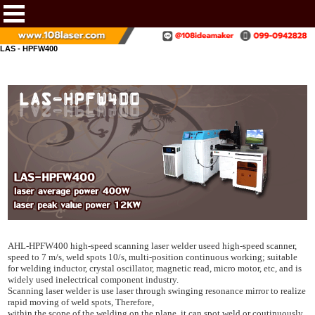
LAS - HPFW400
AHL-HPFW400 high-speed scanning laser welder useed high-speed scanner,
speed to 7 m/s, weld spots 10/s, multi-position continuous working; suitable
for welding inductor, crystal oscillator, magnetic read, micro motor, etc, and is
widely used inelectrical component industry.
Scanning laser welder is use laser through swinging resonance mirror to realize
rapid moving of weld spots, Therefore,
within the scope of the welding on the plane, it can spot weld or coutinuously