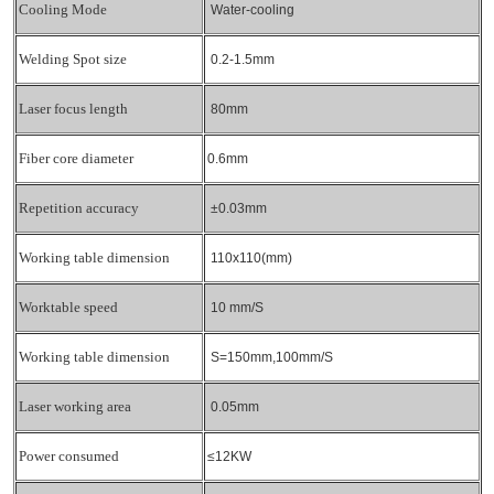
Cooling Mode
Water-cooling
Welding Spot size
0.2-1.5mm
Laser focus length
80mm
Fiber core diameter
0.6mm
Repetition accuracy
±0.03mm
Working table dimension
110x110(mm)
Worktable speed
10
mm/S
Working table dimension
S=150mm,100mm/S
Laser working area
0.05mm
Power consumed
≤12KW