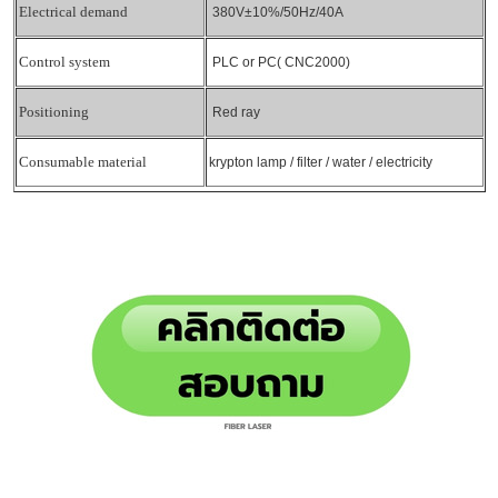
Electrical demand
380V±10%/50Hz/40A
Control system
PLC or PC( CNC2000)
Positioning
Red ray
Consumable material
krypton lamp / filter / water / electricity