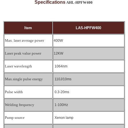
Specifications
AHL-HPFW400
ltem
LAS-HPFW400
Max. laser average power
400W
Laser peak value power
12KW
Laser wavelength
1064nm
Max.single pulse energy
110J/10ms
Pulse width
0.3-20ms
Welding frequency
1-100Hz
Pump source
Xenon lamp