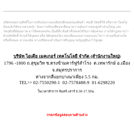
บริษัทขอสงวนสิทธิ์ในการปรับปรุงรายละเอียดปลีกย่อยของสินค้า เช่นสี วัสดุที่ใช้ หรือราคาโดยไม่
ต้องแจ้งให้ทราบล่วงหน้า โดยการปรับเปลี่ยนจะยึดเอาความต้องการของลูกค้าส่วนใหญ่ และ
วัตถุดิบที่มีคุณภาพ มาใช้ทดแทนกัน เป็นที่ตั้ง สินค้าทั้งหมดได้รับการคุ้มครอง ภายใต้กฎหมายว่า
ด้วยลิขสิทธิ์ ห้ามมิให้บุคคล หรือ นิติบุคคลใดๆ ลอกเลียนแบบการออกแบบ ไม่ว่า ส่วนหนึ่งส่วนใด
หรือทั้งหมด หากละเมิด ทางบริษัทจะดำเนินการที่กฎหมายบัญญัติเอาไว้สูงสุด
บริษัท ไอเดีย เมคเกอร์ เทคโนโลยี จำกัด (สำนักงานใหญ่)
1796 -1800 ถ.สุขุมวิท ซ.ตรงข้ามคาร์ฟูร์สำโรง ต.เทพารักษ์ อ.เมือง
จ.สมุทรปราการ
ห่างจากสี่แยกบางนาเพียง 5.5 กม.
TEL>> 02-7550290-1 02-7578488-9
01-6298220
ในเวลาทำการ จันทร์-เสาร์ 8.30-17.30น.
กรอกข้อมูลสอบถามด้านล่าง