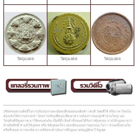
วัตถุมงคล
วัตถุมงคล
วัตถุมงคล
บริษัทขอสงวนสิทธิ์ในการปรับปรุงรายละเอียดปลีกย่อยของสินค้า เช่นสี วัสดุที่ใช้ หรือราคาโดยไม่
ต้องแจ้งให้ทราบล่วงหน้า โดยการปรับเปลี่ยนจะยึดเอาความต้องการของลูกค้าส่วนใหญ่ และ
วัตถุดิบที่มีคุณภาพ มาใช้ทดแทนกัน เป็นที่ตั้ง สินค้าทั้งหมดได้รับการคุ้มครอง ภายใต้กฎหมายว่า
ด้วยลิขสิทธิ์ ห้ามมิให้บุคคล หรือ นิติบุคคลใดๆ ลอกเลียนแบบการออกแบบ ไม่ว่า ส่วนหนึ่งส่วนใด
หรือทั้งหมด หากละเมิด ทางบริษัทจะดำเนินการที่กฎหมายบัญญัติเอาไว้สูงสุด